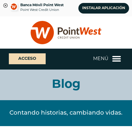
Banca Móvil Point West
INSTALAR APLICACIÓN
Point West Credit Union
saltar
Saltar
¿Qué
al
al
podemos
contenido
inicio
ayudarte
de
a
sesión
encontrar?
de
MENÚ
ACCESO
banca
web
Blog
Contando historias, cambiando vidas.