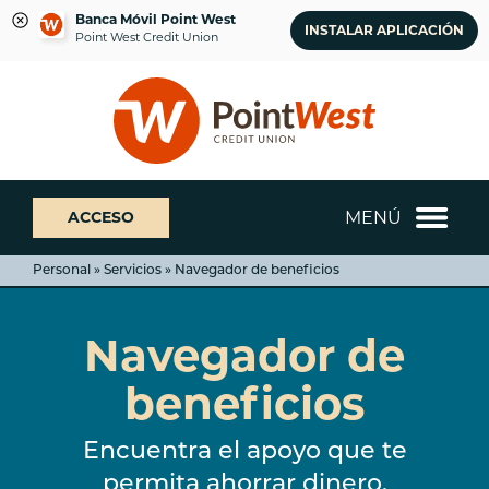
Banca Móvil Point West
INSTALAR APLICACIÓN
Point West Credit Union
saltar
Saltar
¿Qué
al
al
podemos
contenido
inicio
ayudarte
de
a
sesión
encontrar?
de
MENÚ
ACCESO
banca
web
Personal » Servicios » Navegador de beneficios
Navegador de
beneficios
Encuentra el apoyo que te
permita ahorrar dinero.