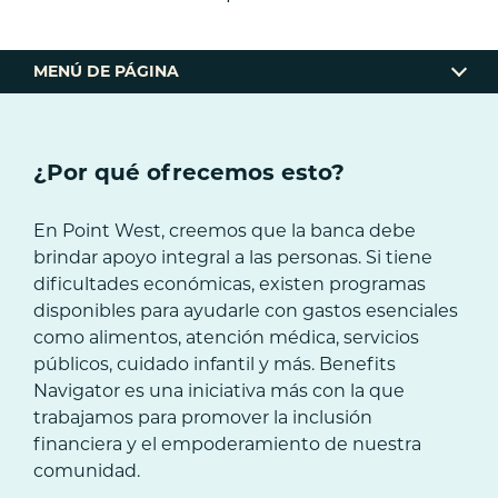
MENÚ DE PÁGINA
¿POR QUÉ BENEFITS NAVIGATOR?
¿Por qué ofrecemos esto?
¿QUÉ OFRECE?
En Point West, creemos que la banca debe
¿CÓMO FUNCIONA?
brindar apoyo integral a las personas. Si tiene
dificultades económicas, existen programas
VEA MIS BENEFICIOS
disponibles para ayudarle con gastos esenciales
como alimentos, atención médica, servicios
PREGUNTAS FRECUENTES
públicos, cuidado infantil y más. Benefits
Navigator es una iniciativa más con la que
trabajamos para promover la inclusión
financiera y el empoderamiento de nuestra
comunidad.