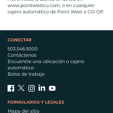
www.pointwestcu.com, o en cualquier
cajero automático de Point West o CO-OP.
CONECTAR
503.546.5000
Contáctenos
Encuentre una ubicación o cajero
automático
Bolsa de trabajo
FORMULARIOS Y LEGALES
Mapa del sitio