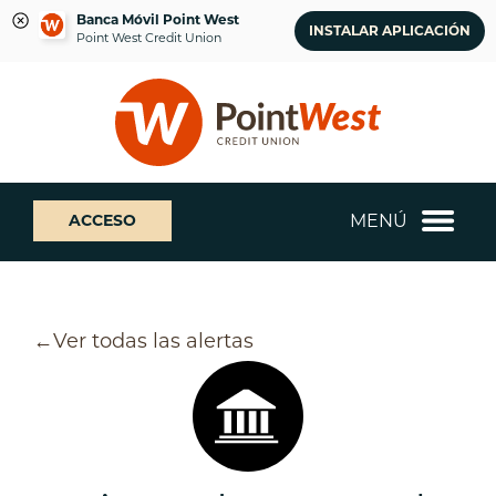
Banca Móvil Point West
INSTALAR APLICACIÓN
Point West Credit Union
saltar
Saltar
¿Qué
al
al
podemos
contenido
inicio
ayudarte
de
a
sesión
encontrar?
de
MENÚ
ACCESO
banca
web
Ver todas las alertas