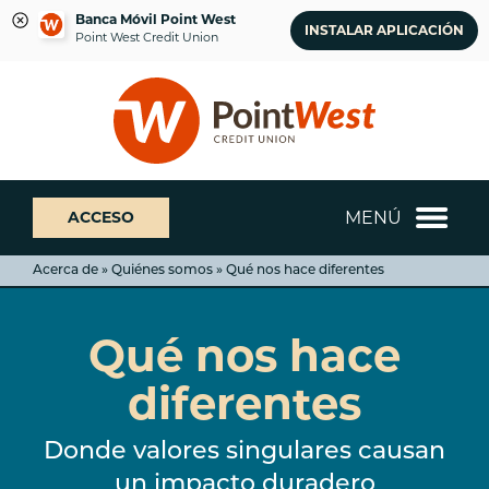
Banca Móvil Point West
INSTALAR APLICACIÓN
Point West Credit Union
saltar
Saltar
¿Qué
al
al
podemos
contenido
inicio
ayudarte
de
a
sesión
encontrar?
de
MENÚ
ACCESO
banca
web
Acerca de » Quiénes somos » Qué nos hace diferentes
Qué nos hace
diferentes
Donde valores singulares causan
un impacto duradero