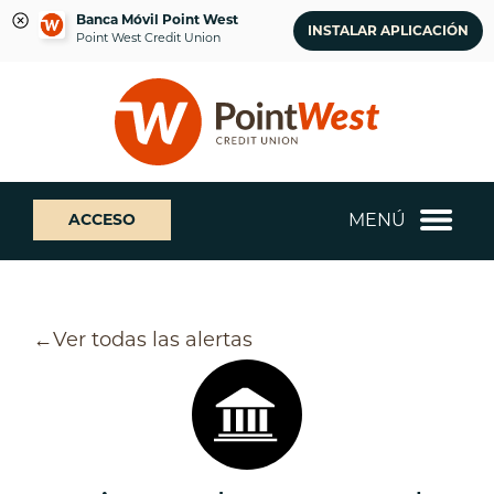
Banca Móvil Point West
INSTALAR APLICACIÓN
Point West Credit Union
saltar
Saltar
¿Qué
al
al
podemos
contenido
inicio
ayudarte
de
a
sesión
encontrar?
de
MENÚ
ACCESO
banca
web
Ver todas las alertas