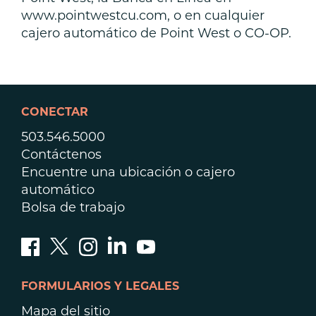
www.pointwestcu.com, o en cualquier
cajero automático de Point West o CO-OP.
CONECTAR
503.546.5000
Contáctenos
Encuentre una ubicación o cajero
automático
Bolsa de trabajo
FORMULARIOS Y LEGALES
Mapa del sitio