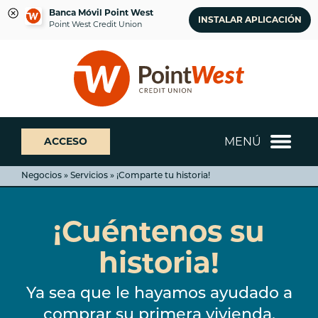
Banca Móvil Point West
INSTALAR APLICACIÓN
Point West Credit Union
saltar
Saltar
¿Qué
al
al
podemos
contenido
inicio
ayudarte
de
a
sesión
encontrar?
de
MENÚ
ACCESO
banca
web
Negocios » Servicios » ¡Comparte tu historia!
¡Cuéntenos su
historia!
Ya sea que le hayamos ayudado a
comprar su primera vivienda,