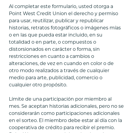
Al completar este formulario, usted otorga a
Al
Point West Credit Union el derecho y permiso
completar
para usar, reutilizar, publicar y republicar
este
historias, retratos fotográficos o imágenes mías
formulario,
o en las que pueda estar incluido, en su
usted
totalidad o en parte, o compuestos o
otorga
distorsionados en carácter o forma, sin
a
restricciones en cuanto a cambios o
Point
alteraciones, de vez en cuando en color o de
West
otro modo realizados a través de cualquier
Credit
medio para arte, publicidad, comercio o
Union
cualquier otro propósito.
el
derecho
Límite de una participación por miembro al
y
mes. Se aceptan historias adicionales, pero no se
permiso
considerarán como participaciones adicionales
para
en el sorteo. El miembro debe estar al día con la
usar,
cooperativa de crédito para recibir el premio.
reutilizar,