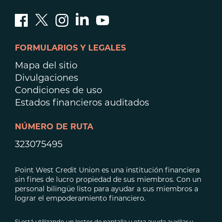
o
compuestas
o
distorsionadas
FORMULARIOS Y LEGALES
en
Mapa del sitio
carácter
Divulgaciones
o
Condiciones de uso
forma,
Estados financieros auditados
sin
restricciones
en
NÚMERO DE RUTA
cuanto
323075495
a
cambios
Point West Credit Union es una institución financiera
o
sin fines de lucro propiedad de sus miembros. Con un
alteraciones,
personal bilingüe listo para ayudar a sus miembros a
ocasionalmente
lograr el empoderamiento financiero.
en
color
Si está utilizando un lector de pantalla u otra ayuda auxiliar y