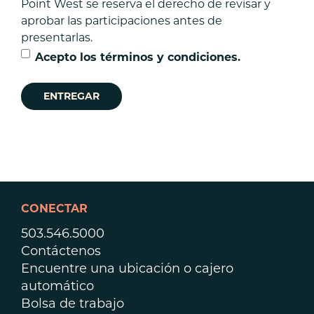
Point West se reserva el derecho de revisar y
publicar
aprobar las participaciones antes de
y
presentarlas.
republicar
historias,
Acepto los términos y condiciones.
retratos
fotográficos
o
imágenes
de
mí
o
en
las
CONECTAR
que
503.546.5000
pueda
Contáctenos
aparecer,
Encuentre una ubicación o cajero
total
automático
o
Bolsa de trabajo
parcialmente,