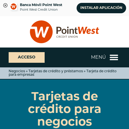
Banca Móvil Point West
INSTALAR APLICACIÓN
Point West Credit Union
saltar
Saltar
¿Qué
al
al
podemos
contenido
inicio
ayudarte
de
a
sesión
encontrar?
de
MENÚ
ACCESO
banca
web
Negocios » Tarjetas de crédito y préstamos » Tarjeta de crédito
para empresas
Tarjetas de
crédito para
negocios