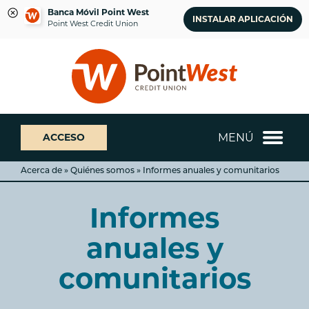
Banca Móvil Point West
INSTALAR APLICACIÓN
Point West Credit Union
saltar
Saltar
¿Qué
al
al
podemos
contenido
inicio
ayudarte
de
a
sesión
encontrar?
de
MENÚ
ACCESO
banca
web
Acerca de » Quiénes somos » Informes anuales y comunitarios
Informes
anuales y
comunitarios