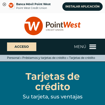
Banca Móvil Point West
INSTALAR APLICACIÓN
Point West Credit Union
saltar
Saltar
¿Qué
al
al
podemos
contenido
inicio
ayudarte
de
a
sesión
encontrar?
de
MENÚ
ACCESO
banca
web
Personal » Préstamos y tarjetas de crédito » Tarjetas de crédito
Tarjetas de
crédito
Su tarjeta, sus ventajas