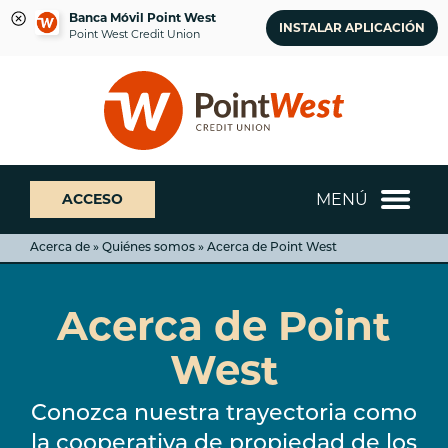
Banca Móvil Point West
INSTALAR APLICACIÓN
Point West Credit Union
saltar
Saltar
¿Qué
al
al
podemos
contenido
inicio
ayudarte
de
a
sesión
encontrar?
de
MENÚ
ACCESO
banca
web
Acerca de » Quiénes somos » Acerca de Point West
Acerca de Point
West
Conozca nuestra trayectoria como
la cooperativa de propiedad de los