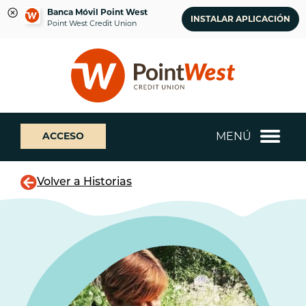
Banca Móvil Point West
INSTALAR APLICACIÓN
Point West Credit Union
saltar
Saltar
¿Qué
al
al
podemos
contenido
inicio
ayudarte
de
a
sesión
encontrar?
de
MENÚ
ACCESO
banca
web
Volver a Historias