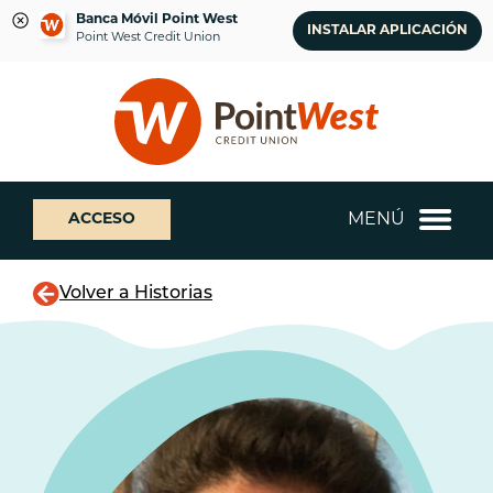
Banca Móvil Point West
INSTALAR APLICACIÓN
Point West Credit Union
saltar
Saltar
¿Qué
al
al
podemos
contenido
inicio
ayudarte
de
a
sesión
encontrar?
de
MENÚ
ACCESO
banca
web
Volver a Historias