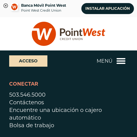
Banca Móvil Point West
INSTALAR APLICACIÓN
Point West Credit Union
saltar
Saltar
¿Qué
al
al
podemos
contenido
inicio
ayudarte
de
a
sesión
encontrar?
de
MENÚ
ACCESO
banca
web
CONECTAR
503.546.5000
Contáctenos
Encuentre una ubicación o cajero
automático
Bolsa de trabajo