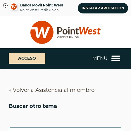
Banca Móvil Point West
INSTALAR APLICACIÓN
Point West Credit Union
saltar
Saltar
¿Qué
al
al
podemos
contenido
inicio
ayudarte
de
a
sesión
encontrar?
de
MENÚ
ACCESO
banca
web
« Volver a Asistencia al miembro
Buscar otro tema