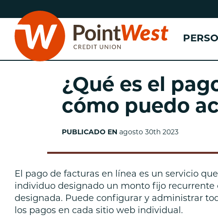
saltar
Saltar
al
al
contenido
inicio
PERS
de
sesión
de
banca
¿Qué es el pago
web
cómo puedo acc
n
PUBLICADO EN
agosto 30th 2023
(
n
n
El pago de facturas en línea es un servicio qu
individuo designado un monto fijo recurrente
designada. Puede configurar y administrar tod
los pagos en cada sitio web individual.