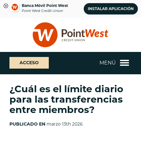
Banca Móvil Point West
INSTALAR APLICACIÓN
Point West Credit Union
saltar
Saltar
¿Qué
al
al
podemos
contenido
inicio
ayudarte
de
a
sesión
encontrar?
de
MENÚ
ACCESO
banca
web
¿Cuál es el límite diario
para las transferencias
entre miembros?
PUBLICADO EN
marzo 13th 2026