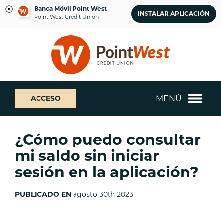
Banca Móvil Point West
INSTALAR APLICACIÓN
Point West Credit Union
saltar
Saltar
¿Qué
al
al
podemos
contenido
inicio
ayudarte
de
a
sesión
encontrar?
de
MENÚ
ACCESO
banca
web
¿Cómo puedo consultar
mi saldo sin iniciar
sesión en la aplicación?
PUBLICADO EN
agosto 30th 2023