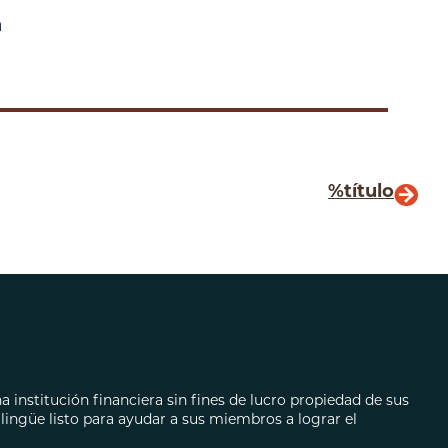
ecarios
a
autos
%título
 institución financiera sin fines de lucro propiedad de sus
ingüe listo para ayudar a sus miembros a lograr el