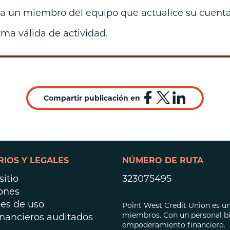
Préstamos hipot
e a un miembro del equipo que actualice su cuent
Préstamos para 
rma válida de actividad.
Compartir publicación en
IOS Y LEGALES
NÚMERO DE RUTA
itio
323075495
ones
es de uso
Point West Credit Union es una
miembros. Con un personal bil
inancieros auditados
empoderamiento financiero.