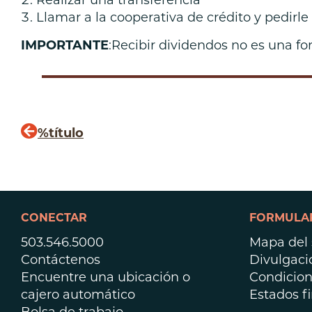
Realizar una transferencia
Llamar a la cooperativa de crédito y pedirl
IMPORTANTE
:Recibir dividendos no es una fo
%título
CONECTAR
FORMULAR
503.546.5000
Mapa del s
Contáctenos
Divulgaci
Encuentre una ubicación o
Condicion
cajero automático
Estados f