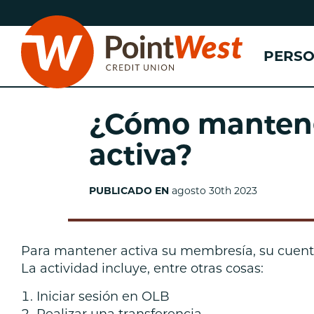
saltar
Saltar
al
al
contenido
inicio
PERS
de
sesión
de
banca
¿Cómo manten
web
activa?
n
PUBLICADO EN
agosto 30th 2023
(
n
n
Para mantener activa su membresía, su cuenta
La actividad incluye, entre otras cosas:
Iniciar sesión en OLB