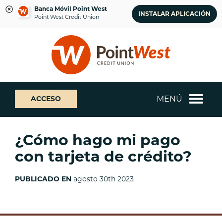
Banca Móvil Point West
INSTALAR APLICACIÓN
Point West Credit Union
saltar
Saltar
¿Qué
al
al
podemos
contenido
inicio
ayudarte
de
a
sesión
encontrar?
de
MENÚ
ACCESO
banca
web
¿Cómo hago mi pago
con tarjeta de crédito?
PUBLICADO EN
agosto 30th 2023