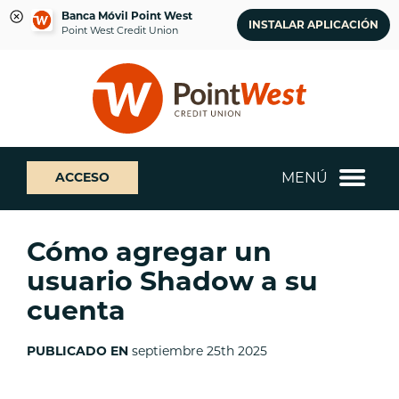
Banca Móvil Point West
INSTALAR APLICACIÓN
Point West Credit Union
saltar
Saltar
¿Qué
al
al
podemos
contenido
inicio
ayudarte
de
a
sesión
encontrar?
de
MENÚ
ACCESO
banca
web
Cómo agregar un
usuario Shadow a su
cuenta
PUBLICADO EN
septiembre 25th 2025