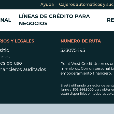
Ayuda
Cajeros automáticos y suc
LÍNEAS DE CRÉDITO PARA
ONAL
R
NEGOCIOS
IOS Y LEGALES
NÚMERO DE RUTA
CONSULTANDO SU AHORRO
CONSULTANDO SU AHORRO
DESARROLLO COMUNITARIO
PRÉSTAMOS Y TA
TARJETAS DE CRÉ
itio
323075495
CRÉDITO
PRÉSTAMOS
Cuentas de cheques
Cuentas de cheques para
Historias de miembros
ones
Préstamo en efec
Préstamos para
egocios
Cuentas de ahorros
Nuestro Impacto
es de uso
Point West Credit Union es una
negocios
Tarjetas de crédi
Certificados de depósito
Cuenta de ahorros para
Socios comunitarios
miembros. Con un personal bil
inancieros auditados
Préstamo para e
Tarjeta de crédit
empoderamiento financiero.
CD)
egocios
Participe
crédito
Certificados de depósito para
Préstamos perso
Si está utilizando un lector de panta
egocios
llame al 503.546.5000 para obtener 
Préstamo Smart
están disponibles en todas las ubi
Consolidación d
Préstamos para b
bicicletas eléctrica