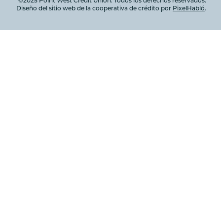
©2025 Point West Credit Union. Todos los derechos reservados.
ecarios
Diseño del sitio web de la cooperativa de crédito por
PixelHabló
.
autos