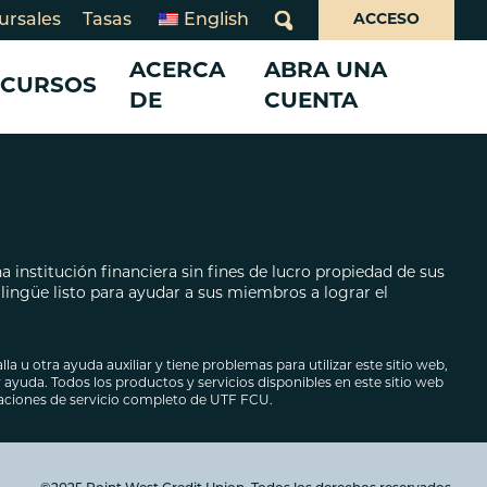
ursales
Tasas
English
ACCESO
¿Qué
podemos
ACERCA
ABRA UNA
ECURSOS
ayudarte
DE
CUENTA
a
encontrar?
Formularios
RJETAS DE
DITO Y
QUIENES SOMOS
SERVICIOS
SERVICIOS
Cierres por días festivos
Blog
10 años de Juntos Avanzamos
Navegador de beneficios
Servicios para negocios
tivo rápido
 pequeños
Ciberseguridad
Acerca de Point West
Caminos de crédito
¡Cuéntenos su historia!
 institución financiera sin fines de lucro propiedad de sus
to
Qué nos hace diferentes
Banca en línea y móvil
Banca en línea y móvil para
ingüe listo para ayudar a sus miembros a lograr el
stablecer
o comercial
Consejo de administración
negocios
Servicios de sobregiro
Voluntariado de Juntas y Supervisión
Inversiones
Banca para organizaciones sin
nales
lla u otra ayuda auxiliar y tiene problemas para utilizar este sitio web,
Informes anuales y comunitarios
fines de lucro
Seguros
ayuda. Todos los productos y servicios disponibles en este sitio web
-E
Declaración de Creencias
caciones de servicio completo de UTF FCU.
e deudas
Bolsa de trabajo
icicletas y
s