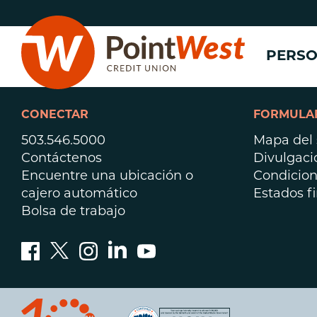
saltar
Saltar
al
al
contenido
inicio
PERS
de
sesión
de
banca
CONECTAR
FORMULAR
web
503.546.5000
Mapa del s
Contáctenos
Divulgaci
n
Encuentre una ubicación o
Condicion
cajero automático
Estados f
(
n
Bolsa de trabajo
n