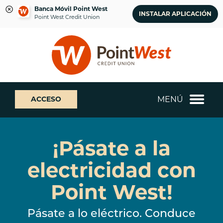
Banca Móvil Point West
INSTALAR APLICACIÓN
Point West Credit Union
saltar
Saltar
¿Qué
al
al
podemos
contenido
inicio
ayudarte
de
a
sesión
encontrar?
de
MENÚ
ACCESO
banca
web
¡Pásate a la
electricidad con
Point West!
Pásate a lo eléctrico. Conduce