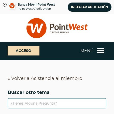
Banca Móvil Point West
INSTALAR APLICACIÓN
Point West Credit Union
saltar
Saltar
¿Qué
al
al
podemos
contenido
inicio
ayudarte
de
a
sesión
encontrar?
de
MENÚ
ACCESO
banca
web
« Volver a Asistencia al miembro
Buscar otro tema