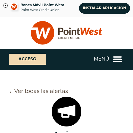
Banca Móvil Point West
INSTALAR APLICACIÓN
Point West Credit Union
saltar
Saltar
¿Qué
al
al
podemos
contenido
inicio
ayudarte
de
a
sesión
encontrar?
de
MENÚ
ACCESO
banca
web
Ver todas las alertas