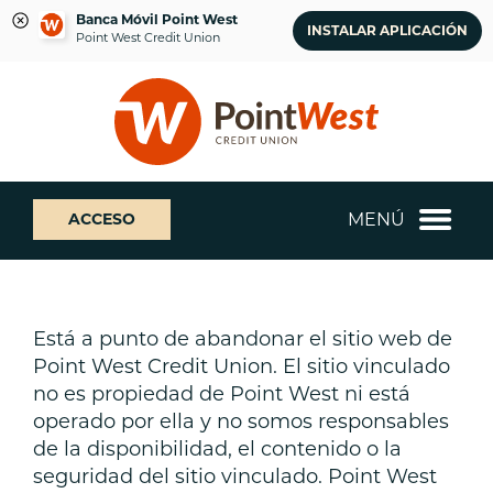
Banca Móvil Point West
INSTALAR APLICACIÓN
Point West Credit Union
saltar
Saltar
¿Qué
al
al
podemos
contenido
inicio
ayudarte
de
a
sesión
encontrar?
de
MENÚ
ACCESO
banca
web
Está a punto de abandonar el sitio web de
Point West Credit Union. El sitio vinculado
no es propiedad de Point West ni está
operado por ella y no somos responsables
de la disponibilidad, el contenido o la
seguridad del sitio vinculado. Point West