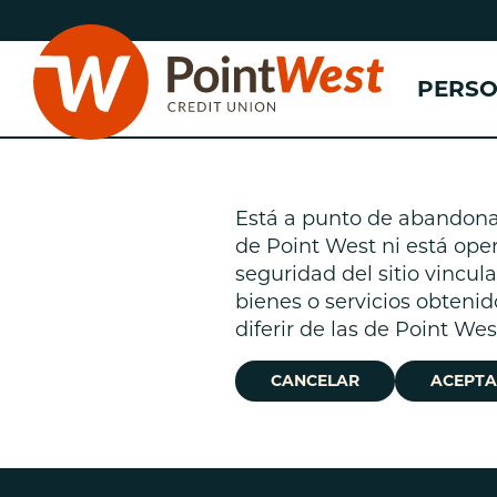
saltar
Saltar
al
al
contenido
inicio
PERS
de
sesión
de
banca
web
Está a punto de abandonar 
de Point West ni está oper
n
seguridad del sitio vincu
bienes o servicios obtenid
(
n
diferir de las de Point We
n
CANCELAR
ACEPTA