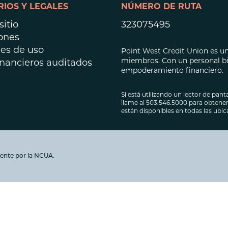
IOS Y LEGALES
NÚMERO DE RUTA
Préstamos hipot
Préstamos para 
itio
323075495
ones
es de uso
Point West Credit Union es una
miembros. Con un personal bil
inancieros auditados
empoderamiento financiero.
Si está utilizando un lector de panta
llame al 503.546.5000 para obtener 
están disponibles en todas las ubi
ente por la NCUA.