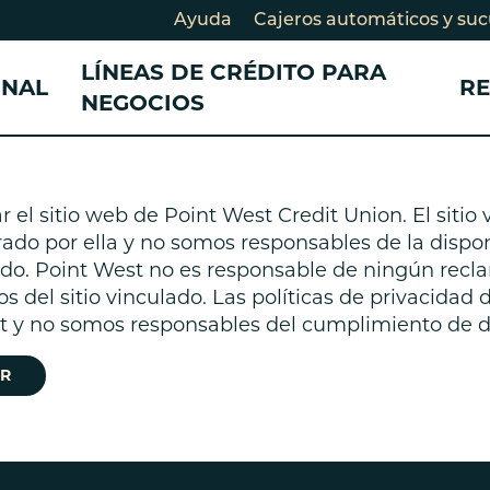
Ayuda
Cajeros automáticos y suc
LÍNEAS DE CRÉDITO PARA
ONAL
R
NEGOCIOS
CONSULTANDO SU AHORRO
CONSULTANDO SU AHORRO
DESARROLLO COMUNITARIO
PRÉSTAMOS Y TA
TARJETAS DE CRÉ
el sitio web de Point West Credit Union. El sitio
CRÉDITO
PRÉSTAMOS
Cuentas de cheques
Cuentas de cheques para
Historias de miembros
ado por ella y no somos responsables de la disponi
Préstamo en efec
Préstamos para
egocios
Cuentas de ahorros
Nuestro Impacto
lado. Point West no es responsable de ningún recl
negocios
Tarjetas de crédi
Certificados de depósito
Cuenta de ahorros para
Socios comunitarios
os del sitio vinculado. Las políticas de privacidad 
Préstamo para e
Tarjeta de crédit
CD)
egocios
Participe
st y no somos responsables del cumplimiento de di
crédito
Certificados de depósito para
Préstamos perso
egocios
R
Préstamo Smart
Consolidación d
Préstamos para b
bicicletas eléctrica