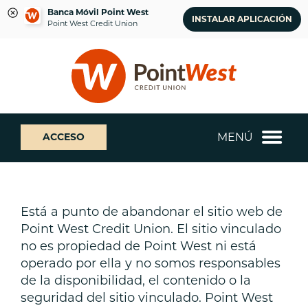
Banca Móvil Point West
INSTALAR APLICACIÓN
Point West Credit Union
saltar
Saltar
¿Qué
al
al
podemos
contenido
inicio
ayudarte
de
a
sesión
encontrar?
de
MENÚ
ACCESO
banca
web
Está a punto de abandonar el sitio web de
Point West Credit Union. El sitio vinculado
no es propiedad de Point West ni está
operado por ella y no somos responsables
de la disponibilidad, el contenido o la
seguridad del sitio vinculado. Point West