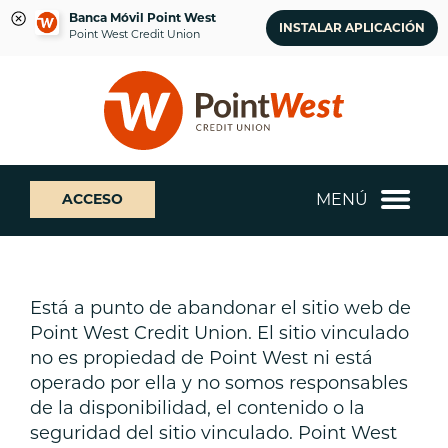
Banca Móvil Point West
INSTALAR APLICACIÓN
Point West Credit Union
saltar
Saltar
¿Qué
al
al
podemos
contenido
inicio
ayudarte
de
a
sesión
encontrar?
de
MENÚ
ACCESO
banca
web
Está a punto de abandonar el sitio web de
Point West Credit Union. El sitio vinculado
no es propiedad de Point West ni está
operado por ella y no somos responsables
de la disponibilidad, el contenido o la
seguridad del sitio vinculado. Point West