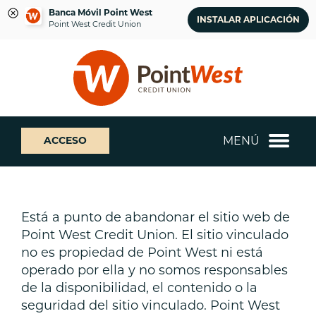
Banca Móvil Point West
INSTALAR APLICACIÓN
Point West Credit Union
saltar
Saltar
¿Qué
al
al
podemos
contenido
inicio
ayudarte
de
a
sesión
encontrar?
de
MENÚ
ACCESO
banca
web
Está a punto de abandonar el sitio web de
Point West Credit Union. El sitio vinculado
no es propiedad de Point West ni está
operado por ella y no somos responsables
de la disponibilidad, el contenido o la
seguridad del sitio vinculado. Point West