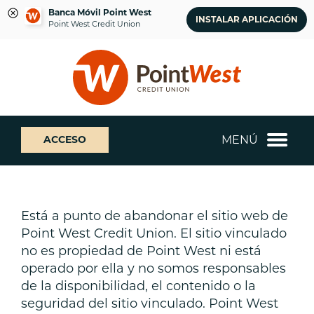
Banca Móvil Point West
INSTALAR APLICACIÓN
Point West Credit Union
saltar
Saltar
¿Qué
al
al
podemos
contenido
inicio
ayudarte
de
a
sesión
encontrar?
de
MENÚ
ACCESO
banca
web
Está a punto de abandonar el sitio web de
Point West Credit Union. El sitio vinculado
no es propiedad de Point West ni está
operado por ella y no somos responsables
de la disponibilidad, el contenido o la
seguridad del sitio vinculado. Point West