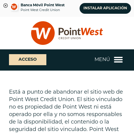
Banca Móvil Point West
INSTALAR APLICACIÓN
Point West Credit Union
saltar
Saltar
¿Qué
al
al
podemos
contenido
inicio
ayudarte
de
a
sesión
encontrar?
de
MENÚ
ACCESO
banca
web
Está a punto de abandonar el sitio web de
Point West Credit Union. El sitio vinculado
no es propiedad de Point West ni está
operado por ella y no somos responsables
de la disponibilidad, el contenido o la
seguridad del sitio vinculado. Point West