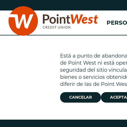
saltar
Saltar
al
al
contenido
inicio
PERS
de
sesión
de
banca
web
Está a punto de abandonar 
de Point West ni está oper
n
seguridad del sitio vincu
bienes o servicios obtenid
(
n
diferir de las de Point We
n
CANCELAR
ACEPTA