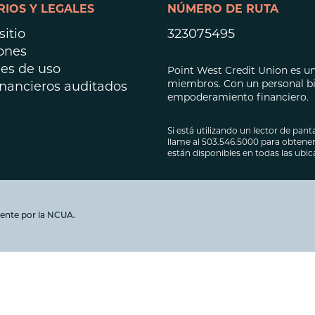
IOS Y LEGALES
NÚMERO DE RUTA
Préstamos hipot
Préstamos para 
itio
323075495
ones
es de uso
Point West Credit Union es una
miembros. Con un personal bil
inancieros auditados
empoderamiento financiero.
Si está utilizando un lector de panta
llame al 503.546.5000 para obtener 
están disponibles en todas las ubi
ente por la NCUA.