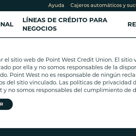
Ayuda
Cajeros automáticos y suc
LÍNEAS DE CRÉDITO PARA
ONAL
R
NEGOCIOS
CONSULTANDO SU AHORRO
CONSULTANDO SU AHORRO
DESARROLLO COMUNITARIO
PRÉSTAMOS Y TA
TARJETAS DE CRÉ
el sitio web de Point West Credit Union. El sitio
CRÉDITO
PRÉSTAMOS
Cuentas de cheques
Cuentas de cheques para
Historias de miembros
ado por ella y no somos responsables de la disponi
Préstamo en efec
Préstamos para
egocios
Cuentas de ahorros
Nuestro Impacto
lado. Point West no es responsable de ningún recl
negocios
Tarjetas de crédi
Certificados de depósito
Cuenta de ahorros para
Socios comunitarios
os del sitio vinculado. Las políticas de privacidad 
Préstamo para e
Tarjeta de crédit
CD)
egocios
Participe
st y no somos responsables del cumplimiento de di
crédito
Certificados de depósito para
Préstamos perso
egocios
R
Préstamo Smart
Consolidación d
Préstamos para b
bicicletas eléctrica