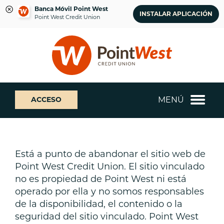
Banca Móvil Point West
INSTALAR APLICACIÓN
Point West Credit Union
saltar
Saltar
¿Qué
al
al
podemos
contenido
inicio
ayudarte
de
a
sesión
encontrar?
de
MENÚ
ACCESO
banca
web
Está a punto de abandonar el sitio web de
Point West Credit Union. El sitio vinculado
no es propiedad de Point West ni está
operado por ella y no somos responsables
de la disponibilidad, el contenido o la
seguridad del sitio vinculado. Point West