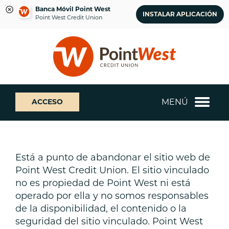
Banca Móvil Point West
INSTALAR APLICACIÓN
Point West Credit Union
saltar
Saltar
¿Qué
al
al
podemos
contenido
inicio
ayudarte
de
a
sesión
encontrar?
de
MENÚ
ACCESO
banca
web
Está a punto de abandonar el sitio web de
Point West Credit Union. El sitio vinculado
no es propiedad de Point West ni está
operado por ella y no somos responsables
de la disponibilidad, el contenido o la
seguridad del sitio vinculado. Point West