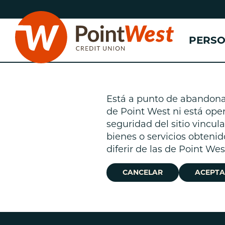
saltar
Saltar
al
al
contenido
inicio
PERS
de
sesión
de
banca
web
Está a punto de abandonar 
de Point West ni está oper
n
seguridad del sitio vincu
bienes o servicios obtenid
(
n
diferir de las de Point We
n
CANCELAR
ACEPTA