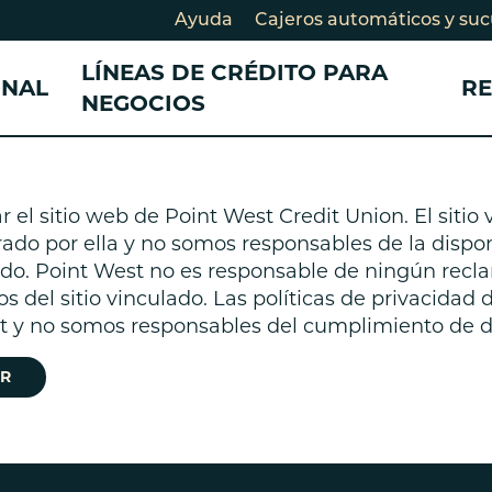
Ayuda
Cajeros automáticos y suc
LÍNEAS DE CRÉDITO PARA
ONAL
R
NEGOCIOS
CONSULTANDO SU AHORRO
CONSULTANDO SU AHORRO
DESARROLLO COMUNITARIO
PRÉSTAMOS Y TA
TARJETAS DE CRÉ
el sitio web de Point West Credit Union. El sitio
CRÉDITO
PRÉSTAMOS
Cuentas de cheques
Cuentas de cheques para
Historias de miembros
ado por ella y no somos responsables de la disponi
Préstamo en efec
Préstamos para
egocios
Cuentas de ahorros
Nuestro Impacto
lado. Point West no es responsable de ningún recl
negocios
Tarjetas de crédi
Certificados de depósito
Cuenta de ahorros para
Socios comunitarios
os del sitio vinculado. Las políticas de privacidad 
Préstamo para e
Tarjeta de crédit
CD)
egocios
Participe
st y no somos responsables del cumplimiento de di
crédito
Certificados de depósito para
Préstamos perso
egocios
R
Préstamo Smart
Consolidación d
Préstamos para b
bicicletas eléctrica