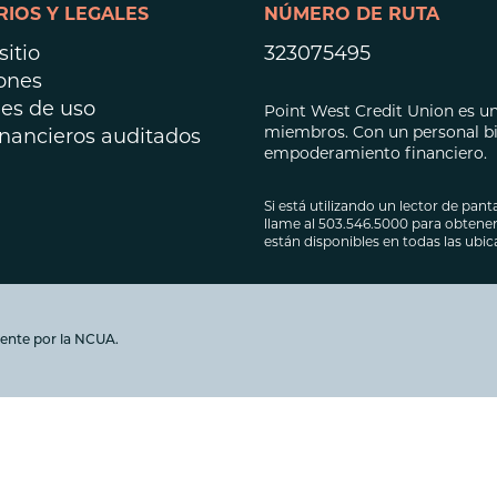
IOS Y LEGALES
NÚMERO DE RUTA
Préstamos hipot
Préstamos para 
itio
323075495
ones
es de uso
Point West Credit Union es una
miembros. Con un personal bil
inancieros auditados
empoderamiento financiero.
Si está utilizando un lector de panta
llame al 503.546.5000 para obtener 
están disponibles en todas las ubi
ente por la NCUA.