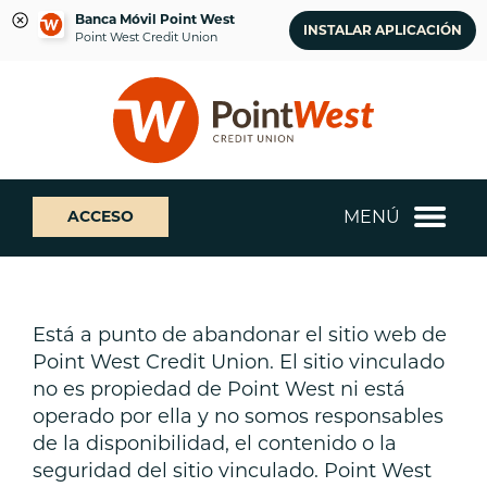
Banca Móvil Point West
INSTALAR APLICACIÓN
Point West Credit Union
saltar
Saltar
¿Qué
al
al
podemos
contenido
inicio
ayudarte
de
a
sesión
encontrar?
de
MENÚ
ACCESO
banca
web
Está a punto de abandonar el sitio web de
Point West Credit Union. El sitio vinculado
no es propiedad de Point West ni está
operado por ella y no somos responsables
de la disponibilidad, el contenido o la
seguridad del sitio vinculado. Point West