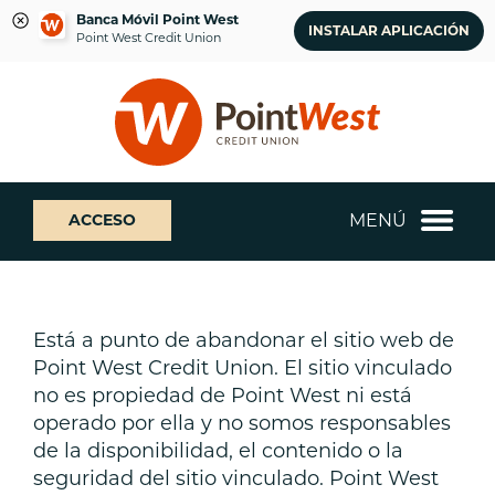
Banca Móvil Point West
INSTALAR APLICACIÓN
Point West Credit Union
saltar
Saltar
¿Qué
al
al
podemos
contenido
inicio
ayudarte
de
a
sesión
encontrar?
de
MENÚ
ACCESO
banca
web
Está a punto de abandonar el sitio web de
Point West Credit Union. El sitio vinculado
no es propiedad de Point West ni está
operado por ella y no somos responsables
de la disponibilidad, el contenido o la
seguridad del sitio vinculado. Point West