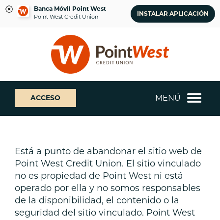
Banca Móvil Point West
INSTALAR APLICACIÓN
Point West Credit Union
saltar
Saltar
¿Qué
al
al
podemos
contenido
inicio
ayudarte
de
a
sesión
encontrar?
de
MENÚ
ACCESO
banca
web
Está a punto de abandonar el sitio web de
Point West Credit Union. El sitio vinculado
no es propiedad de Point West ni está
operado por ella y no somos responsables
de la disponibilidad, el contenido o la
seguridad del sitio vinculado. Point West