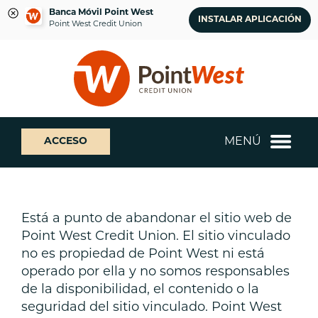
Banca Móvil Point West
INSTALAR APLICACIÓN
Point West Credit Union
saltar
Saltar
¿Qué
al
al
podemos
contenido
inicio
ayudarte
de
a
sesión
encontrar?
de
MENÚ
ACCESO
banca
web
Está a punto de abandonar el sitio web de
Point West Credit Union. El sitio vinculado
no es propiedad de Point West ni está
operado por ella y no somos responsables
de la disponibilidad, el contenido o la
seguridad del sitio vinculado. Point West