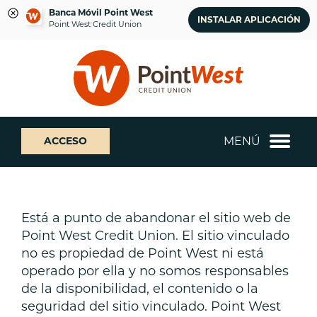
Banca Móvil Point West
INSTALAR APLICACIÓN
Point West Credit Union
saltar
Saltar
¿Qué
al
al
podemos
contenido
inicio
ayudarte
de
a
sesión
encontrar?
de
MENÚ
ACCESO
banca
web
Está a punto de abandonar el sitio web de
Point West Credit Union. El sitio vinculado
no es propiedad de Point West ni está
operado por ella y no somos responsables
de la disponibilidad, el contenido o la
seguridad del sitio vinculado. Point West