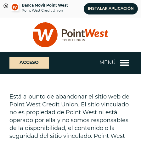
Banca Móvil Point West
INSTALAR APLICACIÓN
Point West Credit Union
saltar
Saltar
¿Qué
al
al
podemos
contenido
inicio
ayudarte
de
a
sesión
encontrar?
de
MENÚ
ACCESO
banca
web
Está a punto de abandonar el sitio web de
Point West Credit Union. El sitio vinculado
no es propiedad de Point West ni está
operado por ella y no somos responsables
de la disponibilidad, el contenido o la
seguridad del sitio vinculado. Point West