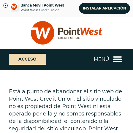
Banca Móvil Point West
INSTALAR APLICACIÓN
Point West Credit Union
saltar
Saltar
¿Qué
al
al
podemos
contenido
inicio
ayudarte
de
a
sesión
encontrar?
de
MENÚ
ACCESO
banca
web
Está a punto de abandonar el sitio web de
Point West Credit Union. El sitio vinculado
no es propiedad de Point West ni está
operado por ella y no somos responsables
de la disponibilidad, el contenido o la
seguridad del sitio vinculado. Point West