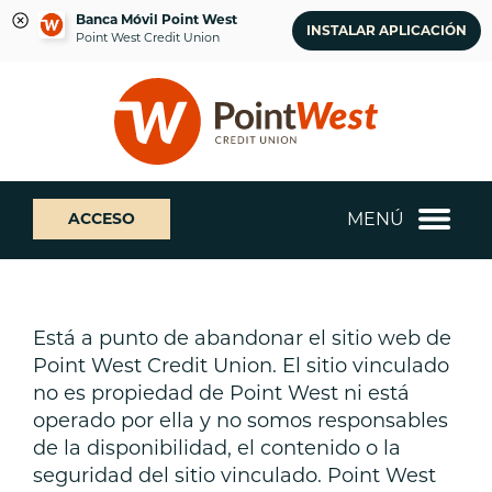
Banca Móvil Point West
INSTALAR APLICACIÓN
Point West Credit Union
saltar
Saltar
¿Qué
al
al
podemos
contenido
inicio
ayudarte
de
a
sesión
encontrar?
de
MENÚ
ACCESO
banca
web
Está a punto de abandonar el sitio web de
Point West Credit Union. El sitio vinculado
no es propiedad de Point West ni está
operado por ella y no somos responsables
de la disponibilidad, el contenido o la
seguridad del sitio vinculado. Point West