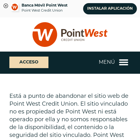
Banca Móvil Point West
INSTALAR APLICACIÓN
Point West Credit Union
saltar
Saltar
¿Qué
al
al
podemos
contenido
inicio
ayudarte
de
a
sesión
encontrar?
de
MENÚ
ACCESO
banca
web
Está a punto de abandonar el sitio web de
Point West Credit Union. El sitio vinculado
no es propiedad de Point West ni está
operado por ella y no somos responsables
de la disponibilidad, el contenido o la
seguridad del sitio vinculado. Point West