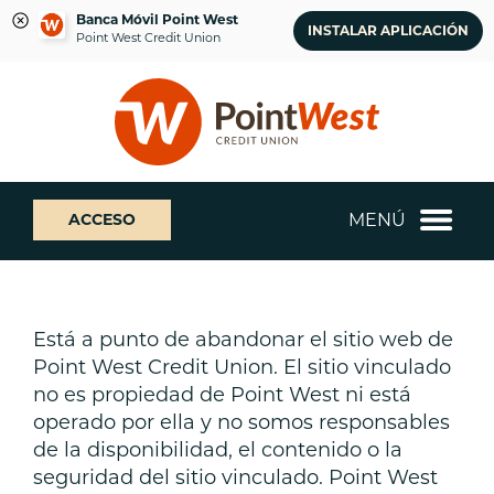
Banca Móvil Point West
INSTALAR APLICACIÓN
Point West Credit Union
saltar
Saltar
¿Qué
al
al
podemos
contenido
inicio
ayudarte
de
a
sesión
encontrar?
de
MENÚ
ACCESO
banca
web
Está a punto de abandonar el sitio web de
Point West Credit Union. El sitio vinculado
no es propiedad de Point West ni está
operado por ella y no somos responsables
de la disponibilidad, el contenido o la
seguridad del sitio vinculado. Point West