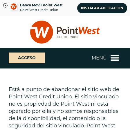
Banca Móvil Point West
INSTALAR APLICACIÓN
Point West Credit Union
saltar
Saltar
¿Qué
al
al
podemos
contenido
inicio
ayudarte
de
a
sesión
encontrar?
de
MENÚ
ACCESO
banca
web
Está a punto de abandonar el sitio web de
Point West Credit Union. El sitio vinculado
no es propiedad de Point West ni está
operado por ella y no somos responsables
de la disponibilidad, el contenido o la
seguridad del sitio vinculado. Point West