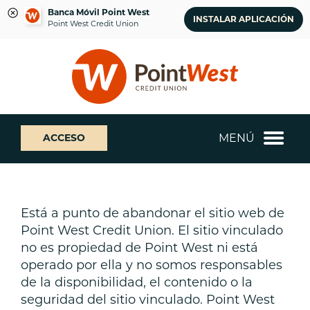
Banca Móvil Point West
INSTALAR APLICACIÓN
Point West Credit Union
saltar
Saltar
¿Qué
al
al
podemos
contenido
inicio
ayudarte
de
a
sesión
encontrar?
de
MENÚ
ACCESO
banca
web
Está a punto de abandonar el sitio web de
Point West Credit Union. El sitio vinculado
no es propiedad de Point West ni está
operado por ella y no somos responsables
de la disponibilidad, el contenido o la
seguridad del sitio vinculado. Point West