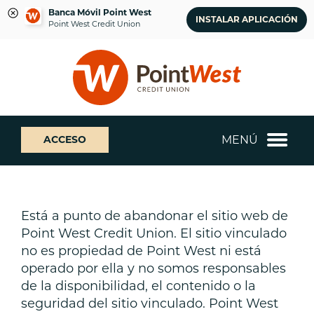
Banca Móvil Point West
INSTALAR APLICACIÓN
Point West Credit Union
saltar
Saltar
¿Qué
al
al
podemos
contenido
inicio
ayudarte
de
a
sesión
encontrar?
de
MENÚ
ACCESO
banca
web
Está a punto de abandonar el sitio web de
Point West Credit Union. El sitio vinculado
no es propiedad de Point West ni está
operado por ella y no somos responsables
de la disponibilidad, el contenido o la
seguridad del sitio vinculado. Point West