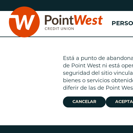
saltar
Saltar
al
al
contenido
inicio
PERS
de
sesión
de
banca
web
Está a punto de abandonar 
de Point West ni está oper
n
seguridad del sitio vincu
bienes o servicios obtenid
(
n
diferir de las de Point We
n
CANCELAR
ACEPTA