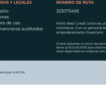
IOS Y LEGALES
NÚMERO DE RUTA
Préstamos hipot
Préstamos para 
itio
323075495
ones
es de uso
Point West Credit Union es una
miembros. Con un personal bil
inancieros auditados
empoderamiento financiero.
Si está utilizando un lector de panta
llame al 503.546.5000 para obtener 
están disponibles en todas las ubi
ente por la NCUA.