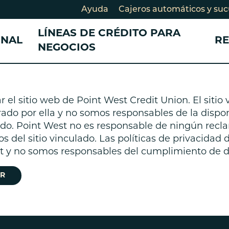
Ayuda
Cajeros automáticos y suc
LÍNEAS DE CRÉDITO PARA
ONAL
R
NEGOCIOS
CONSULTANDO SU AHORRO
CONSULTANDO SU AHORRO
DESARROLLO COMUNITARIO
PRÉSTAMOS Y TA
TARJETAS DE CRÉ
el sitio web de Point West Credit Union. El sitio
CRÉDITO
PRÉSTAMOS
Cuentas de cheques
Cuentas de cheques para
Historias de miembros
ado por ella y no somos responsables de la disponi
Préstamo en efec
Préstamos para
egocios
Cuentas de ahorros
Nuestro Impacto
lado. Point West no es responsable de ningún recl
negocios
Tarjetas de crédi
Certificados de depósito
Cuenta de ahorros para
Socios comunitarios
os del sitio vinculado. Las políticas de privacidad 
Préstamo para e
Tarjeta de crédit
CD)
egocios
Participe
st y no somos responsables del cumplimiento de di
crédito
Certificados de depósito para
Préstamos perso
egocios
R
Préstamo Smart
Consolidación d
Préstamos para b
bicicletas eléctrica