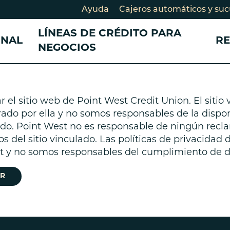
Ayuda
Cajeros automáticos y suc
LÍNEAS DE CRÉDITO PARA
ONAL
R
NEGOCIOS
CONSULTANDO SU AHORRO
CONSULTANDO SU AHORRO
DESARROLLO COMUNITARIO
PRÉSTAMOS Y TA
TARJETAS DE CRÉ
el sitio web de Point West Credit Union. El sitio
CRÉDITO
PRÉSTAMOS
Cuentas de cheques
Cuentas de cheques para
Historias de miembros
ado por ella y no somos responsables de la disponi
Préstamo en efec
Préstamos para
egocios
Cuentas de ahorros
Nuestro Impacto
lado. Point West no es responsable de ningún recl
negocios
Tarjetas de crédi
Certificados de depósito
Cuenta de ahorros para
Socios comunitarios
os del sitio vinculado. Las políticas de privacidad 
Préstamo para e
Tarjeta de crédit
CD)
egocios
Participe
st y no somos responsables del cumplimiento de di
crédito
Certificados de depósito para
Préstamos perso
egocios
R
Préstamo Smart
Consolidación d
Préstamos para b
bicicletas eléctrica