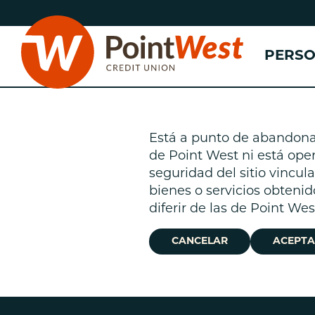
saltar
Saltar
al
al
contenido
inicio
PERS
de
sesión
de
banca
web
Está a punto de abandonar 
de Point West ni está oper
n
seguridad del sitio vincu
bienes o servicios obtenid
(
n
diferir de las de Point We
n
CANCELAR
ACEPTA