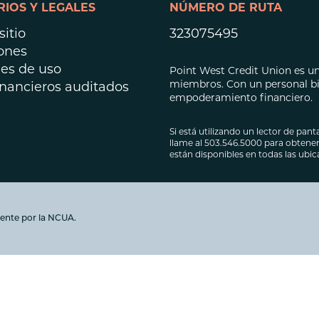
IOS Y LEGALES
NÚMERO DE RUTA
Préstamos hipot
Préstamos para 
itio
323075495
ones
es de uso
Point West Credit Union es una
miembros. Con un personal bil
inancieros auditados
empoderamiento financiero.
Si está utilizando un lector de panta
llame al 503.546.5000 para obtener 
están disponibles en todas las ubi
ente por la NCUA.